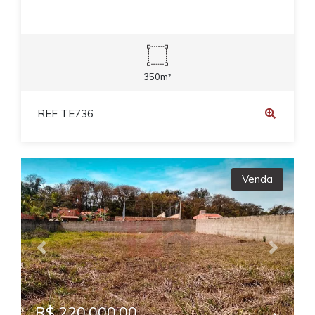
350m²
REF TE736
Venda
Previous
Next
R$ 220.000,00