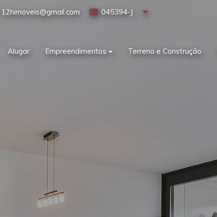
12himoveis@gmail.com
045394-J
Alugar
Empreendimentos
Terreno e Construção