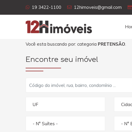
19 3422-1100
12himoveis@gmail.com
Ho
Você esta buscando por: categoria
PRETENSÃO
.
Encontre seu imóvel
UF
Cida
- N° Suítes -
- N° 