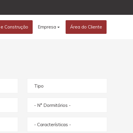
 e Construção
Empresa
Área do Cliente
Tipo
- N° Dormitórios -
- Características -