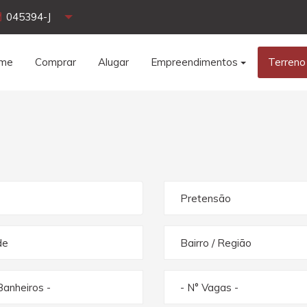
045394-J
me
Comprar
Alugar
Empreendimentos
Terreno
Pretensão
de
Bairro / Região
Banheiros -
- N° Vagas -