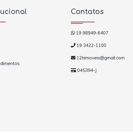
tucional
Contatos
19 98949-6407
19 3422-1100
12himoveis@gmail.com
dimentos
045394-J
a