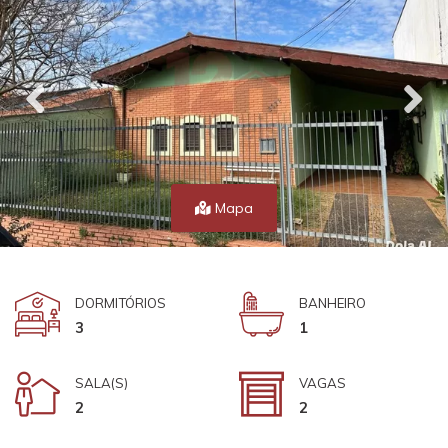
Mapa
DORMITÓRIOS
BANHEIRO
3
1
SALA(S)
VAGAS
2
2