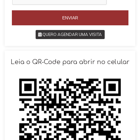
+
5
5
5
5
ENVIAR
QUERO AGENDAR UMA VISITA
SOLICITAR AGENDAMENTO
Leia o QR-Code para abrir no celular
VOLTAR