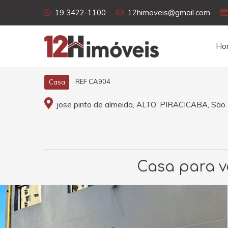
19 3422-1100
12himoveis@gmail.com
Ho
REF CA904
Casa
jose pinto de almeida, ALTO, PIRACICABA, São
Casa para ve