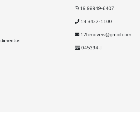
19 98949-6407
19 3422-1100
12himoveis@gmail.com
dimentos
045394-J
a
os.