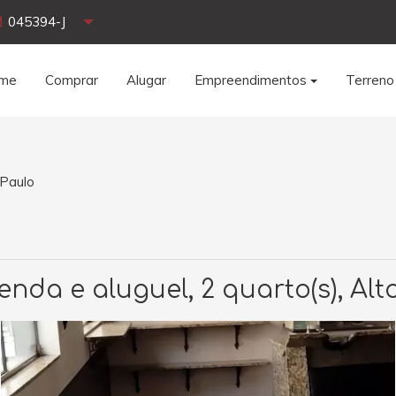
045394-J
me
Comprar
Alugar
Empreendimentos
Terreno
 Paulo
nda e aluguel, 2 quarto(s), Alt