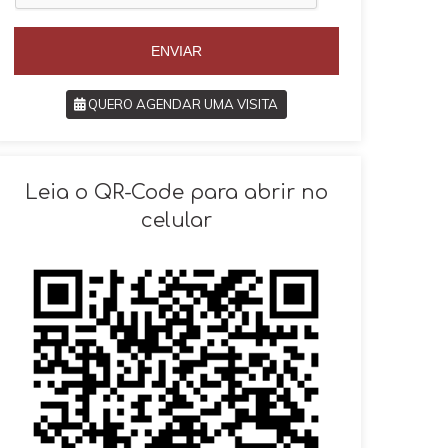
5
5
5
5
ENVIAR
QUERO AGENDAR UMA VISITA
SOLICITAR AGENDAMENTO
Leia o QR-Code para abrir no
celular
VOLTAR