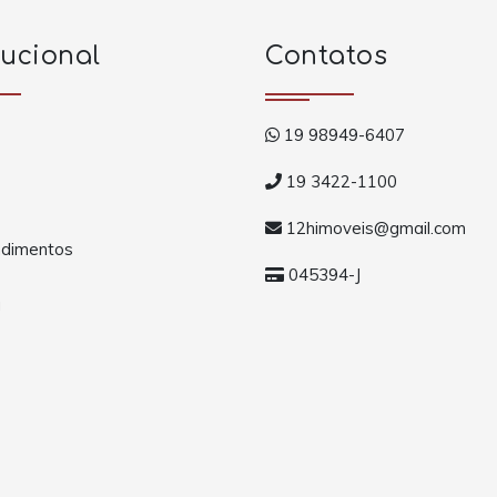
tucional
Contatos
19 98949-6407
19 3422-1100
12himoveis@gmail.com
dimentos
045394-J
a