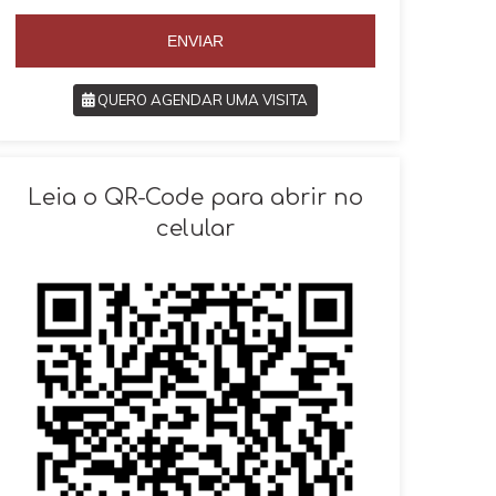
5
5
5
ENVIAR
QUERO AGENDAR UMA VISITA
SOLICITAR AGENDAMENTO
Leia o QR-Code para abrir no
celular
VOLTAR