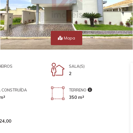
Mapa
EIROS
SALA(S)
2
 CONSTRUÍDA
TERRENO
m²
350 m²
24,00