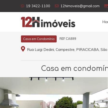
19 3422-1100
12himoveis@gmail.com
Ho
REF CA899
Casa em Condomínio
Rua Luigi Dedini, Campestre, PIRACICABA, São
Casa em condomíni