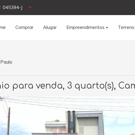
045394-J
me
Comprar
Alugar
Empreendimentos
Terreno
 Paulo
o para venda, 3 quarto(s), Cam