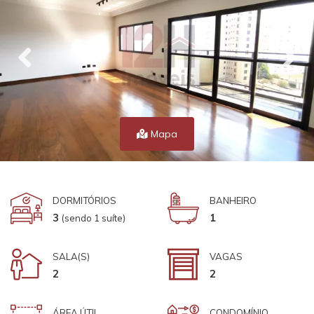
Mapa
DORMITÓRIOS
BANHEIRO
3
1
(sendo 1 suíte)
SALA(S)
VAGAS
2
2
ÁREA ÚTIL
CONDOMÍNIO