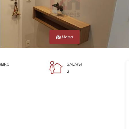
Mapa
EIRO
SALA(S)
2