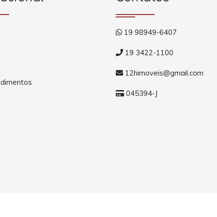
19 98949-6407
19 3422-1100
12himoveis@gmail.com
dimentos
045394-J
a