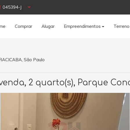
045394-J
me
Comprar
Alugar
Empreendimentos
Terreno
PIRACICABA, São Paulo
nda, 2 quarto(s), Parque Conc