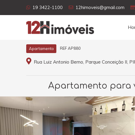
19 3422-1100
12himoveis@gmail.com
Ho
REF AP880
Apartamento
Rua Luiz Antonio Berno, Parque Conceição II, 
Apartamento para ve