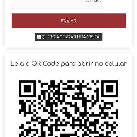
+
+
5
5
5
5
ENVIAR
QUERO AGENDAR UMA VISITA
SOLICITAR AGENDAMENTO
Leia o QR-Code para abrir no celular
VOLTAR