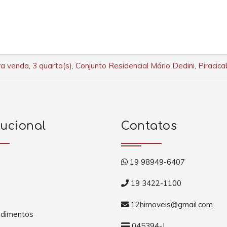
a venda, 3 quarto(s), Conjunto Residencial Mário Dedini, Piracic
tucional
Contatos
19 98949-6407
19 3422-1100
12himoveis@gmail.com
dimentos
045394-J