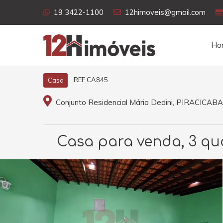
19 3422-1100
12himoveis@gmail.com
Ho
REF CA845
Casa
Conjunto Residencial Mário Dedini, PIRACICABA
Casa para venda, 3 qua