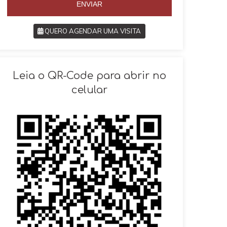
ENVIAR
QUERO AGENDAR UMA VISITA
SOLICITAR AGENDAMENTO
Leia o QR-Code para abrir no
celular
VOLTAR