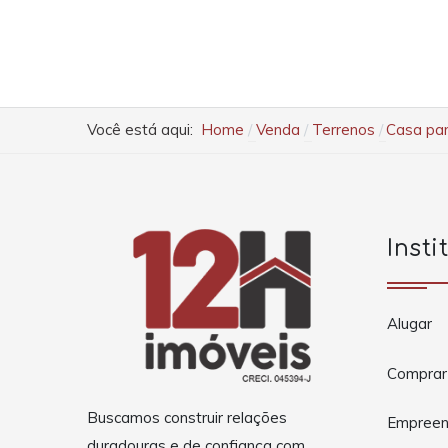
Você está aqui:
Home
Venda
Terrenos
Casa par
Insti
Alugar
Comprar
Buscamos construir relações
Empreen
duradouras e de confiança com