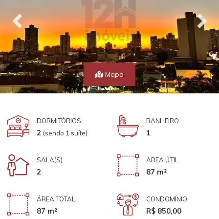
Mapa
DORMITÓRIOS
BANHEIRO
2
1
(sendo 1 suíte)
SALA(S)
ÁREA ÚTIL
2
87 m²
ÁREA TOTAL
CONDOMÍNIO
87 m²
R$ 850,00