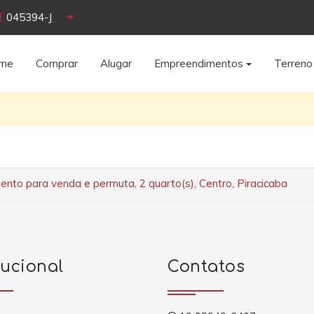
045394-J
me
Comprar
Alugar
Empreendimentos
Terreno
nto para venda e permuta, 2 quarto(s), Centro, Piracicaba
tucional
Contatos