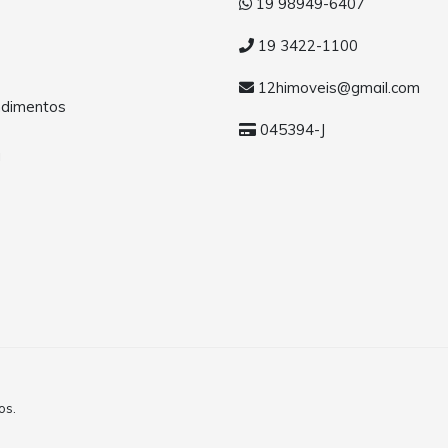
19 98949-6407
19 3422-1100
12himoveis@gmail.com
dimentos
045394-J
a
os.