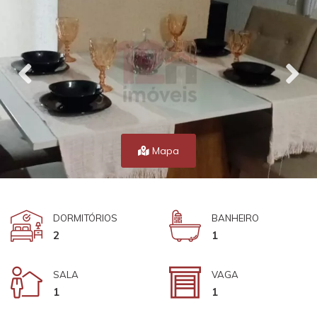
Mapa
DORMITÓRIOS
BANHEIRO
2
1
SALA
VAGA
1
1