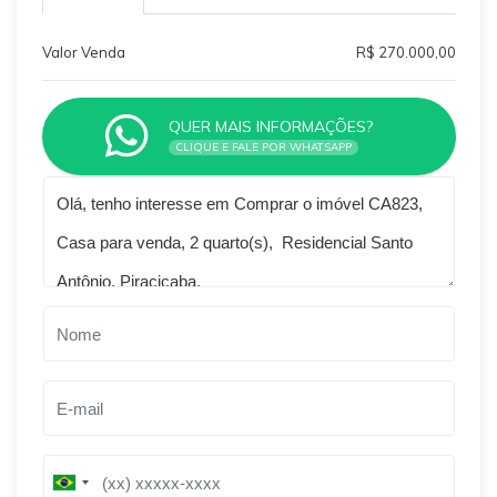
Valor Venda
R$ 270.000,00
QUER MAIS INFORMAÇÕES?
CLIQUE E FALE POR WHATSAPP
Qual o melhor dia e horário pra você?
B
B
r