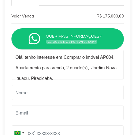
Valor Venda
R$ 175.000,00
QUER MAIS INFORMAÇÕES?
CLIQUE E FALE POR WHATSAPP
Qual o melhor dia e horário pra você?
B
B