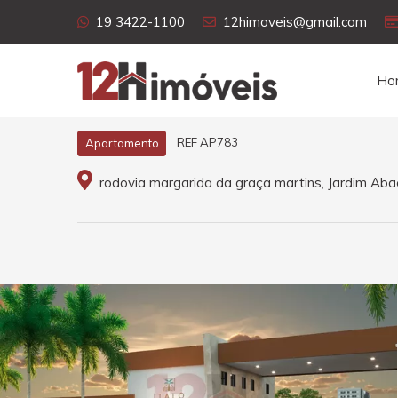
19 3422-1100
12himoveis@gmail.com
Ho
REF AP783
Apartamento
rodovia margarida da graça martins, Jardim Ab