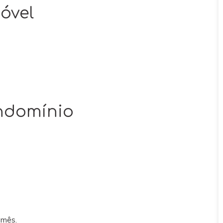
óvel
ndomínio
 mês.