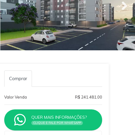
Comprar
Valor Venda
R$ 241.481,00
QUER MAIS INFORMAÇÕES?
CLIQUE E FALE POR WHATSAPP
Qual o melhor dia e horário pra você?