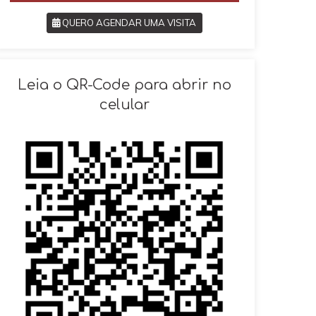
QUERO AGENDAR UMA VISITA
SOLICITAR AGENDAMENTO
Leia o QR-Code para abrir no
celular
VOLTAR