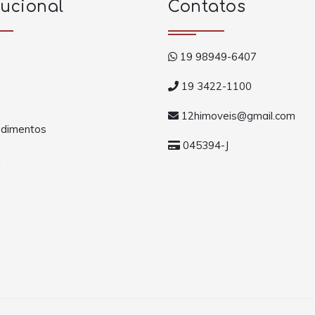
tucional
Contatos
19 98949-6407
19 3422-1100
12himoveis@gmail.com
dimentos
045394-J
a