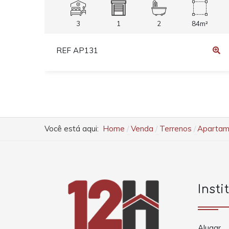
3
1
2
84m²
REF AP131
Você está aqui:
Home
Venda
Terrenos
Apartame
Insti
Alugar