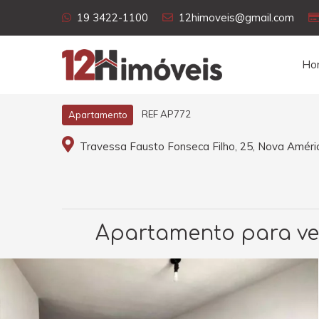
19 3422-1100
12himoveis@gmail.com
Ho
REF AP772
Apartamento
Travessa Fausto Fonseca Filho, 25, Nova Amér
Apartamento para ven