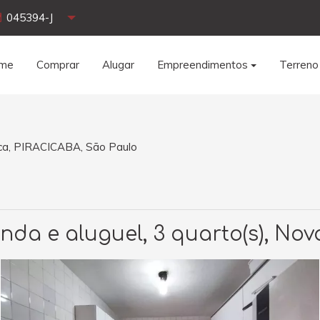
045394-J
me
Comprar
Alugar
Empreendimentos
Terreno
ica, PIRACICABA, São Paulo
da e aluguel, 3 quarto(s), Nov