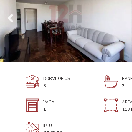
DORMITÓRIOS
BANH
3
2
VAGA
ÁREA
1
113 
IPTU