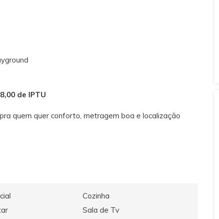
layground
68,00 de IPTU
l pra quem quer conforto, metragem boa e localização
cial
Cozinha
tar
Sala de Tv