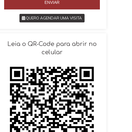
ENVIAR
QUERO AGENDAR UMA VISITA
SOLICITAR AGENDAMENTO
Leia o QR-Code para abrir no
celular
VOLTAR