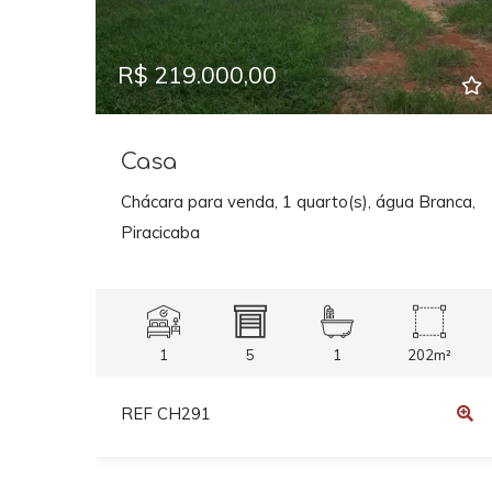
R$ 219.000,00
Casa
Chácara para venda, 1 quarto(s), água Branca,
Piracicaba
1
5
1
202m²
REF CH291