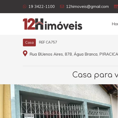
19 3422-1100
12himoveis@gmail.com
Ho
REF CA757
Casa
Rua BUenos Aires, 878, Água Branca, PIRACIC
Casa para v