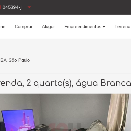
045394-J
me
Comprar
Alugar
Empreendimentos
Terreno
ABA, São Paulo
enda, 2 quarto(s), água Branca