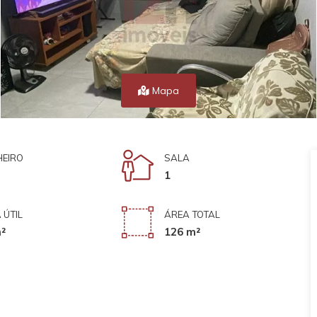
Mapa
EIRO
SALA
1
 ÚTIL
ÁREA TOTAL
²
126 m²