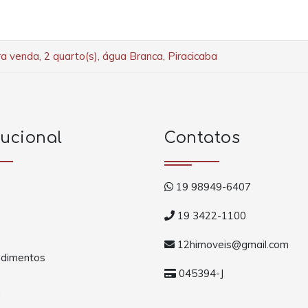
a venda, 2 quarto(s), água Branca, Piracicaba
tucional
Contatos
19 98949-6407
19 3422-1100
12himoveis@gmail.com
dimentos
045394-J
a