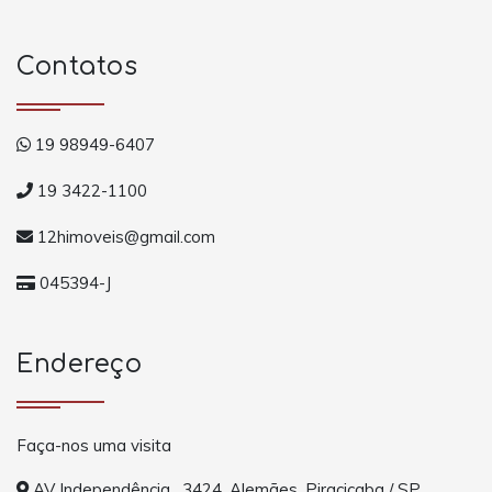
Contatos
19 98949-6407
19 3422-1100
12himoveis@gmail.com
045394-J
Endereço
Faça-nos uma visita
AV Independência , 3424, Alemães, Piracicaba / SP