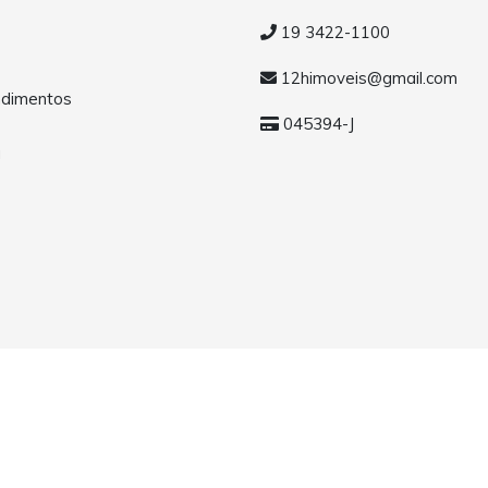
19 3422-1100
12himoveis@gmail.com
dimentos
045394-J
a
os.