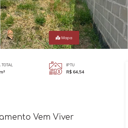
Mapa
 TOTAL
IPTU
m²
R$ 64,54
eamento Vem Viver