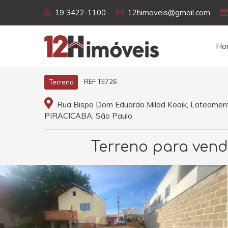
19 3422-1100
12himoveis@gmail.com
Ho
REF TE726
Terreno
Rua Bispo Dom Eduardo Milad Koaik, Loteamento
PIRACICABA, São Paulo
Terreno para vend