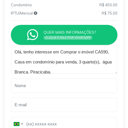
Condomínio
R$ 450,00
IPTU/Mensal
R$ 75,00
QUER MAIS INFORMAÇÕES?
CLIQUE E FALE POR WHATSAPP
Qual o melhor dia e horário pra você?
B
B
r