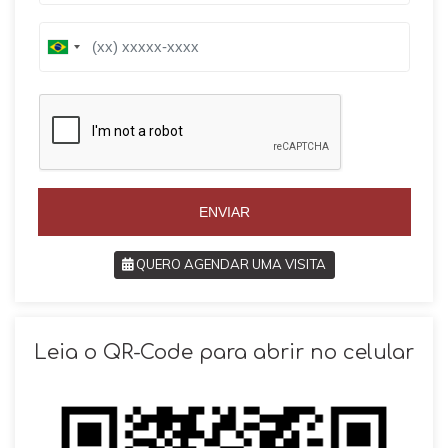
B
B
r
r
a
a
z
z
i
i
l
l
+
+
5
5
5
5
ENVIAR
QUERO AGENDAR UMA VISITA
SOLICITAR AGENDAMENTO
Leia o QR-Code para abrir no celular
VOLTAR