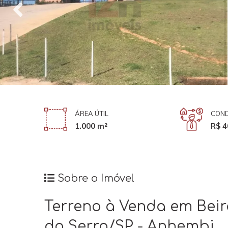
ÁREA ÚTIL
COND
1.000 m²
R$ 4
Sobre o Imóvel
Terreno à Venda em Beir
da Serra/SP - Anhembi