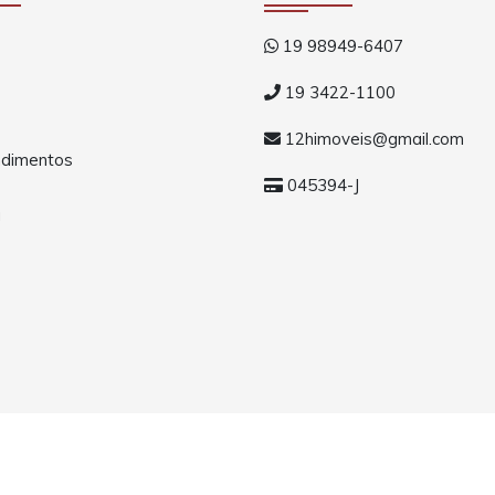
19 98949-6407
19 3422-1100
12himoveis@gmail.com
dimentos
045394-J
a
os.