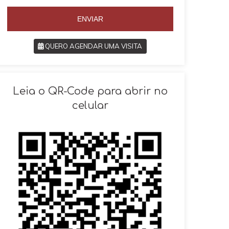
5
5
5
ENVIAR
QUERO AGENDAR UMA VISITA
SOLICITAR AGENDAMENTO
Leia o QR-Code para abrir no
celular
VOLTAR