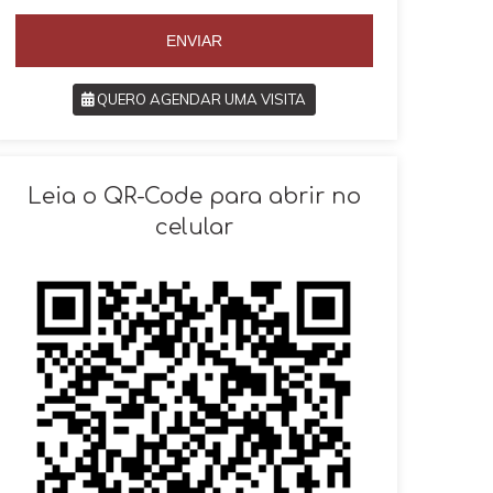
5
5
5
ENVIAR
QUERO AGENDAR UMA VISITA
SOLICITAR AGENDAMENTO
Leia o QR-Code para abrir no
celular
VOLTAR