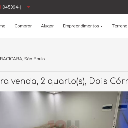
045394-J
me
Comprar
Alugar
Empreendimentos
Terreno
PIRACICABA, São Paulo
 venda, 2 quarto(s), Dois Cór