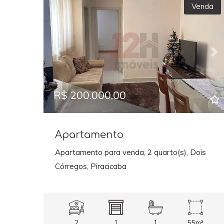
Venda
Previous
Ne
R$ 200.000,00
Apartamento
Apartamento para venda, 2 quarto(s), Dois
Córregos, Piracicaba
2
1
1
55m²