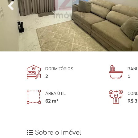
DORMITÓRIOS
BANH
2
1
ÁREA ÚTIL
COND
62 m²
R$ 3
Sobre o Imóvel