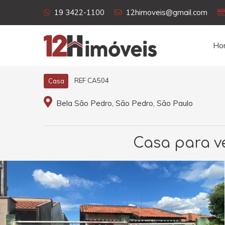
19 3422-1100
12himoveis@gmail.com
Ho
REF CA504
Casa
Bela São Pedro, São Pedro, São Paulo
Casa para ve