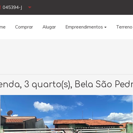
045394-J
me
Comprar
Alugar
Empreendimentos
Terreno
nda, 3 quarto(s), Bela São Ped