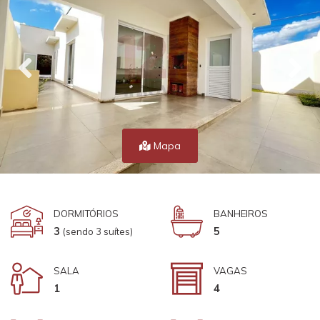
Mapa
DORMITÓRIOS
BANHEIROS
3
5
(sendo 3 suítes)
SALA
VAGAS
1
4