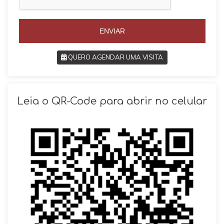
+
5
5
5
5
ENVIAR
QUERO AGENDAR UMA VISITA
SOLICITAR AGENDAMENTO
Leia o QR-Code para abrir no celular
VOLTAR