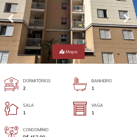
Mapa
DORMITÓRIOS
BANHEIRO
2
1
SALA
VAGA
1
1
CONDOMÍNIO