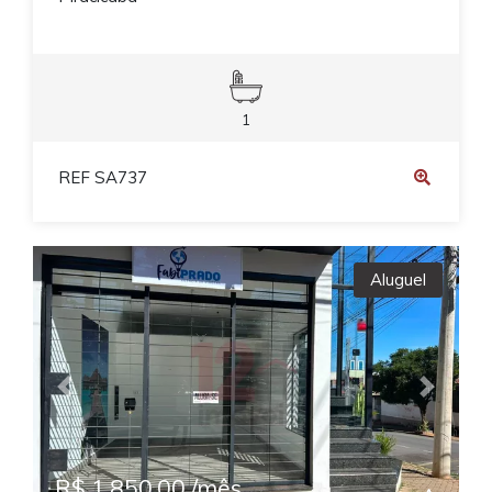
1
REF SA737
Aluguel
Previous
Next
R$ 1.850,00 /mês