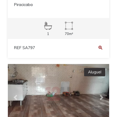
Piracicaba
1
70m²
REF SA797
Aluguel
Previous
Next