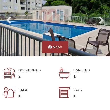
Mapa
DORMITÓRIOS
BANHEIRO
2
1
SALA
VAGA
1
1