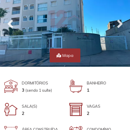
Mapa
DORMITÓRIOS
BANHEIRO
3
1
(sendo 1 suíte)
SALA(S)
VAGAS
2
2
ÁREA CONSTRUÍDA
CONDOMÍNIO