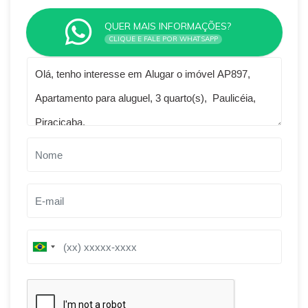
QUER MAIS INFORMAÇÕES?
CLIQUE E FALE POR WHATSAPP
Qual o melhor dia e horário pra você?
B
B
r
r
a
a
z
z
i
i
l