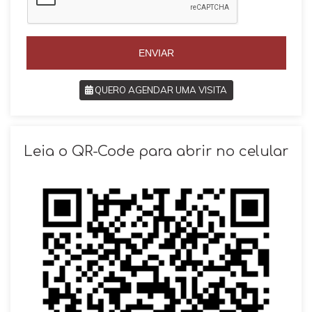
l
+
+
5
5
5
5
ENVIAR
QUERO AGENDAR UMA VISITA
SOLICITAR AGENDAMENTO
Leia o QR-Code para abrir no celular
VOLTAR