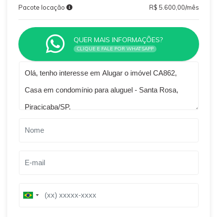
Pacote locação
R$ 5.600,00/mês
QUER MAIS INFORMAÇÕES?
CLIQUE E FALE POR WHATSAPP
Qual o melhor dia e horário pra você?
B
B
r
r
a
a
z