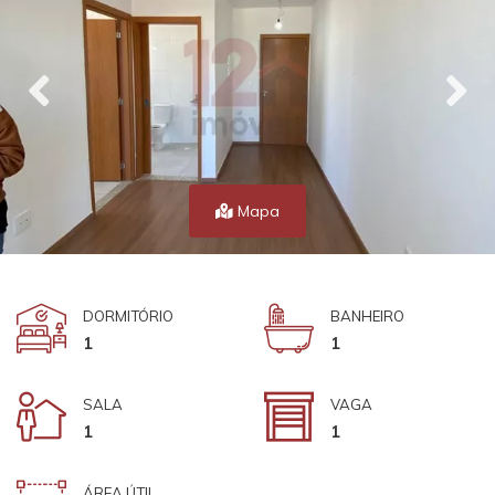
Mapa
DORMITÓRIO
BANHEIRO
1
1
SALA
VAGA
1
1
ÁREA ÚTIL