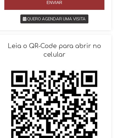
ENVIAR
QUERO AGENDAR UMA VISITA
SOLICITAR AGENDAMENTO
Leia o QR-Code para abrir no
celular
VOLTAR