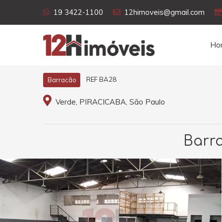
19 3422-1100
12himoveis@gmail.com
Ho
REF BA28
Barracão
Verde, PIRACICABA, São Paulo
Barra