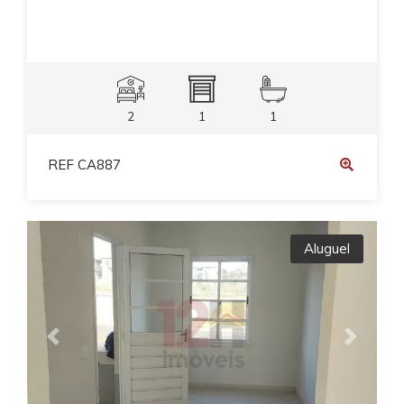
2
1
1
REF CA887
Aluguel
Previous
Next