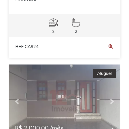
2
2
REF CA924
Aluguel
Previous
Next
R$ 2.000,00 /mês