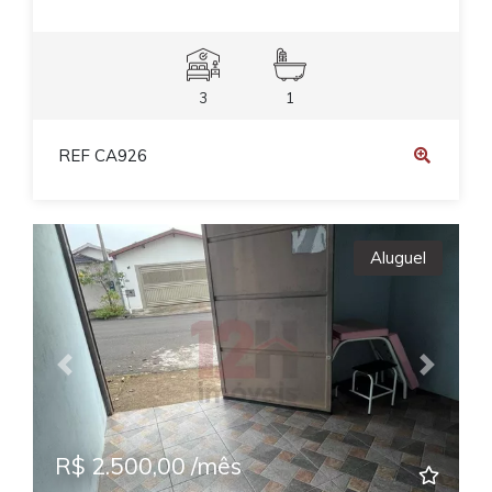
3
1
REF CA926
Aluguel
Previous
Next
R$ 2.500,00 /mês