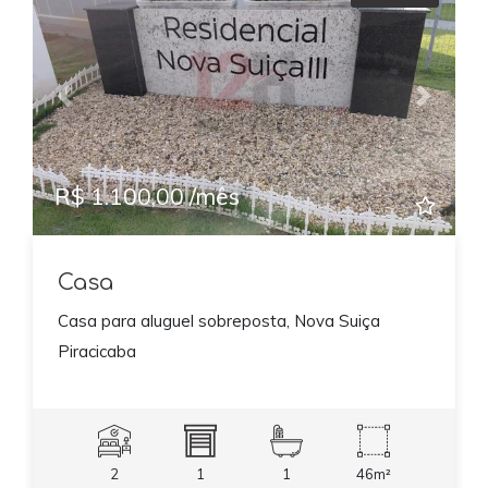
Previous
Next
R$ 1.100,00 /mês
Casa
Casa para aluguel sobreposta, Nova Suiça
Piracicaba
2
1
1
46m²