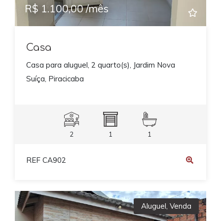
R$ 1.100,00 /mês
Casa
Casa para aluguel, 2 quarto(s), Jardim Nova
Suíça, Piracicaba
2
1
1
REF CA902
Aluguel
,
Venda