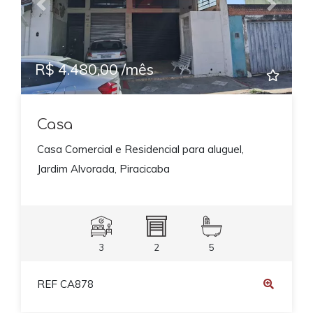
Previous
Next
R$ 4.480,00 /mês
Casa
Casa Comercial e Residencial para aluguel,
Jardim Alvorada, Piracicaba
3
2
5
REF CA878