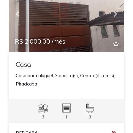
Previous
Next
R$ 2.000,00 /mês
Casa
Casa para aluguel, 3 quarto(s), Centro (ártemis),
Piracicaba
3
1
3
REF CA944