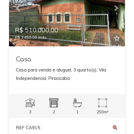
Previous
Next
R$ 510.000,00
R$ 3.450,00 /mês
Casa
Casa para venda e aluguel, 3 quarto(s), Vila
Independencia, Piracicaba
3
2
1
250m²
REF CA915