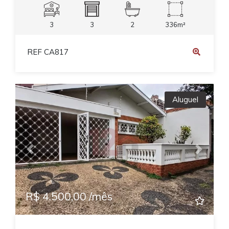
3
3
2
336m²
REF CA817
Aluguel
Previous
Next
R$ 4.500,00 /mês