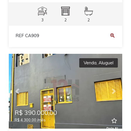
3
2
2
REF CA909
Venda
,
Aluguel
Previous
Next
R$ 390.000,00
R$ 4.300,00 /mês