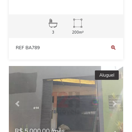
3
200m²
REF BA789
Aluguel
Previous
Next
R$ 5.000,00 /mês