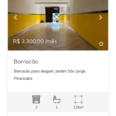
Previous
Next
R$ 3.300,00 /mês
Barracão
Barracão para aluguel, Jardim São Jorge,
Piracicaba
2
1
120m²