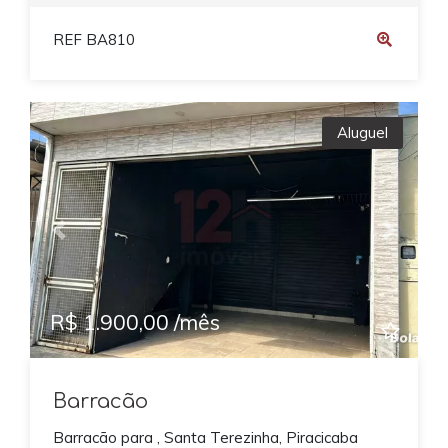
REF BA810
Aluguel
Previous
Next
R$ 1.900,00 /mês
Barracão
Barracão para , Santa Terezinha, Piracicaba