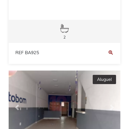
2
REF BA925
Aluguel
Previous
Next