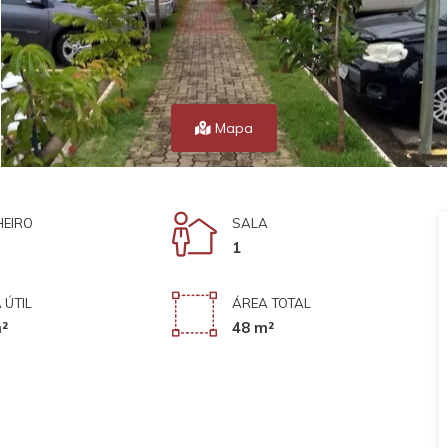
Mapa
EIRO
SALA
1
 ÚTIL
ÁREA TOTAL
²
48 m²