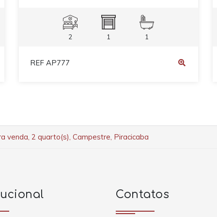
2
1
1
REF AP777
 venda, 2 quarto(s), Campestre, Piracicaba
tucional
Contatos