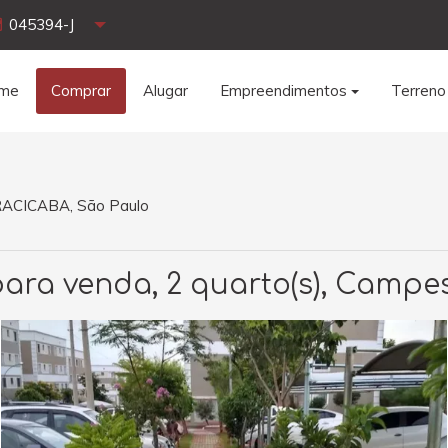
045394-J
me
Comprar
Alugar
Empreendimentos
Terreno
IRACICABA, São Paulo
ra venda, 2 quarto(s), Campes