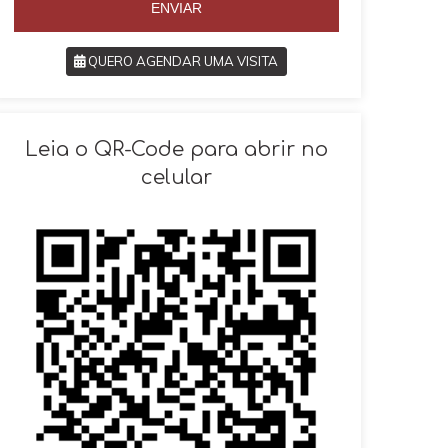
ENVIAR
QUERO AGENDAR UMA VISITA
SOLICITAR AGENDAMENTO
Leia o QR-Code para abrir no
celular
VOLTAR