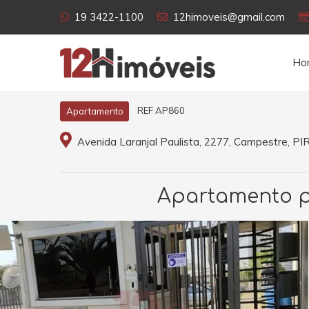
19 3422-1100
12himoveis@gmail.com
Ho
REF AP860
Apartamento
Avenida Laranjal Paulista, 2277, Campestre, P
Apartamento pa