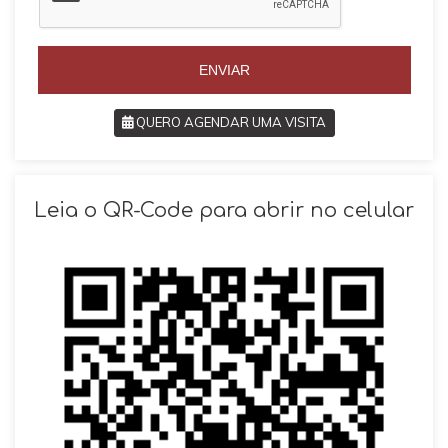
+
+
5
5
5
5
ENVIAR
QUERO AGENDAR UMA VISITA
SOLICITAR AGENDAMENTO
Leia o QR-Code para abrir no celular
VOLTAR