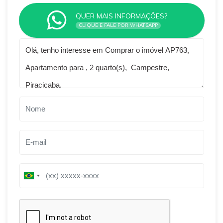
QUER MAIS INFORMAÇÕES?
CLIQUE E FALE POR WHATSAPP
Qual o melhor dia e horário pra você?
B
B
r
r
a
a
z
z
i
i
l
l