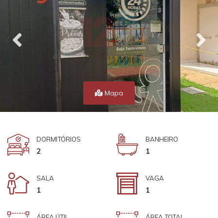
Mapa
DORMITÓRIOS
BANHEIRO
2
1
SALA
VAGA
1
1
ÁREA ÚTIL
ÁREA TOTAL