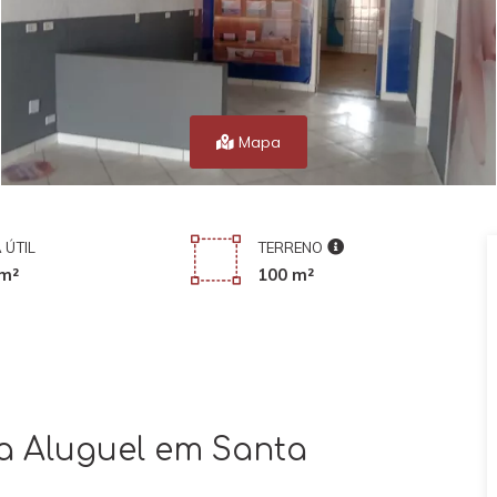
Mapa
 ÚTIL
TERRENO
m²
100 m²
a Aluguel em Santa