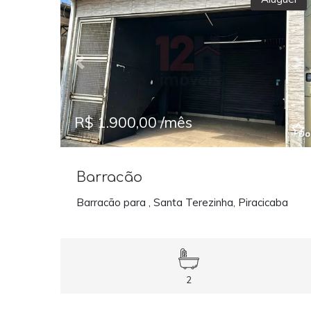
Previous
Ne
R$ 1.900,00 /mês
Barracão
Barracão para , Santa Terezinha, Piracicaba
2