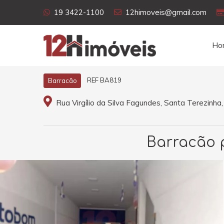
19 3422-1100
12himoveis@gmail.com
Ho
REF BA819
Barracão
Rua Virgílio da Silva Fagundes, Santa Terezinh
Barracão p