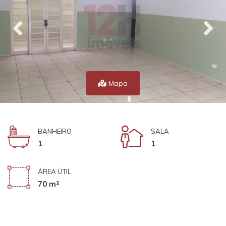
Mapa
BANHEIRO
SALA
1
1
ÁREA ÚTIL
70 m²