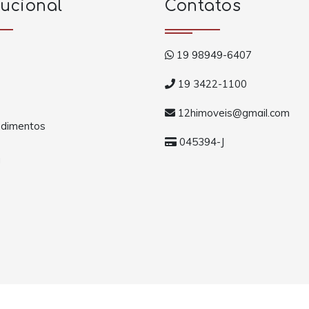
tucional
Contatos
19 98949-6407
19 3422-1100
12himoveis@gmail.com
dimentos
045394-J
a