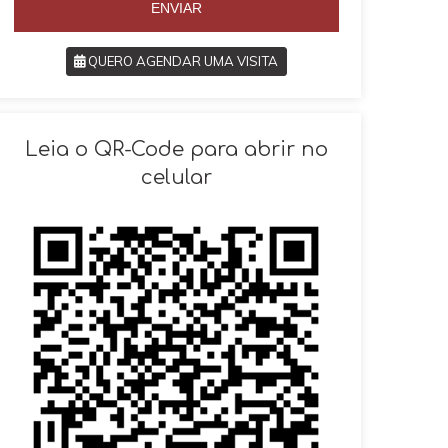
ENVIAR
QUERO AGENDAR UMA VISITA
SOLICITAR AGENDAMENTO
Leia o QR-Code para abrir no
celular
VOLTAR