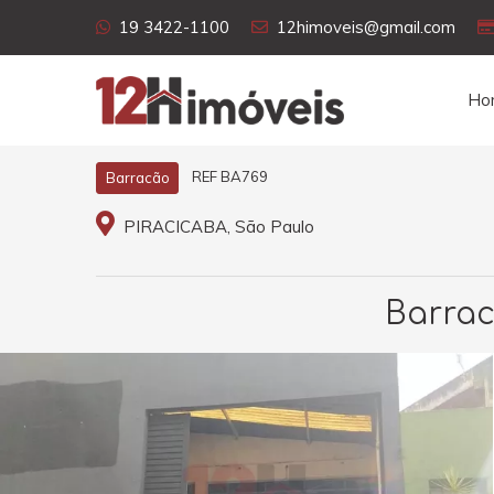
19 3422-1100
12himoveis@gmail.com
Ho
REF BA769
Barracão
PIRACICABA, São Paulo
Barrac