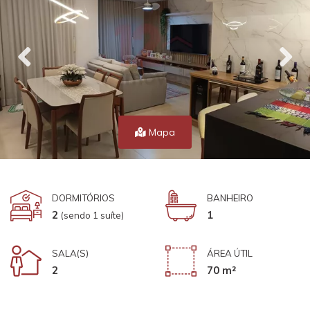
Mapa
DORMITÓRIOS
BANHEIRO
2
1
(sendo 1 suíte)
SALA(S)
ÁREA ÚTIL
2
70 m²