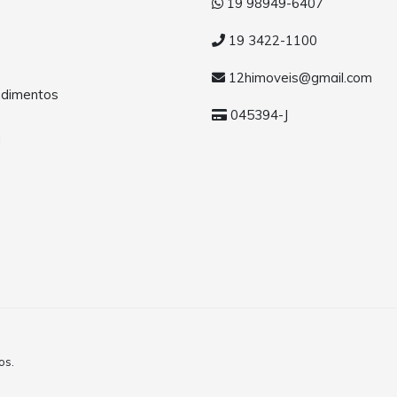
19 98949-6407
19 3422-1100
12himoveis@gmail.com
dimentos
045394-J
a
os.