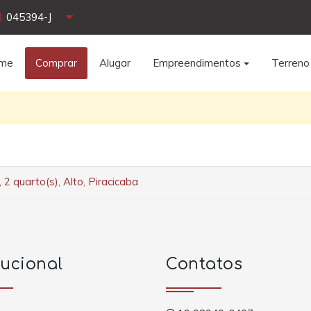
045394-J
me
Comprar
Alugar
Empreendimentos
Terreno
2 quarto(s), Alto, Piracicaba
tucional
Contatos