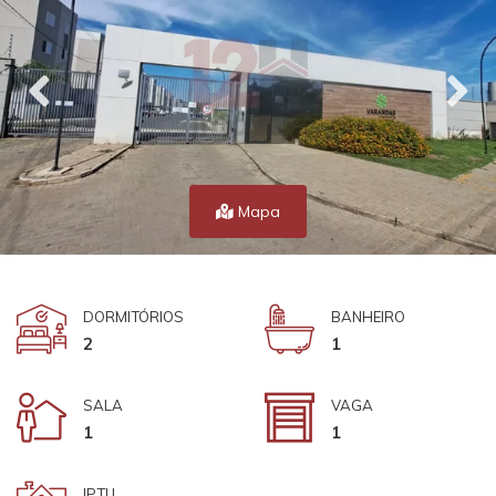
Mapa
DORMITÓRIOS
BANHEIRO
2
1
SALA
VAGA
1
1
IPTU