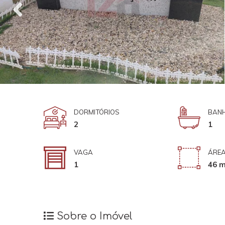
DORMITÓRIOS
BANH
2
1
VAGA
ÁREA
1
46 m
Sobre o Imóvel