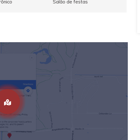
rônico
Salão de festas