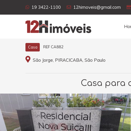
19 3422-1100
12himoveis@gmail.com
Ho
REF CA882
Casa
São Jorge, PIRACICABA, São Paulo
Casa para a