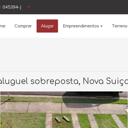
045394-J
me
Comprar
Alugar
Empreendimentos
Terreno
luguel sobreposta, Nova Suiç