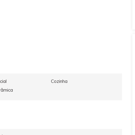
cial
Cozinha
râmica