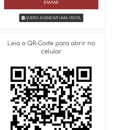
ENVIAR
QUERO AGENDAR UMA VISITA
SOLICITAR AGENDAMENTO
Leia o QR-Code para abrir no
celular
VOLTAR