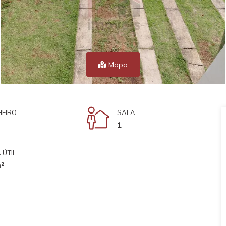
Mapa
EIRO
SALA
1
 ÚTIL
²