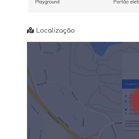
Playground
Portão elet
Localização