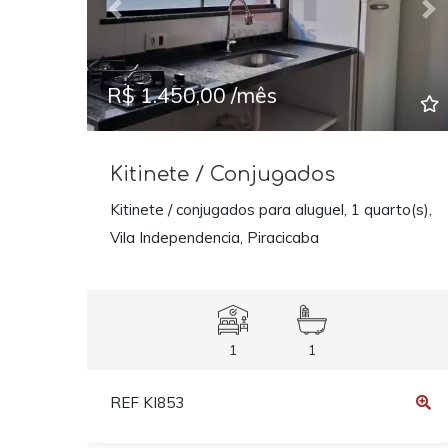
Previous
Ne
R$ 1.450,00 /mês
Kitinete / Conjugados
Kitinete / conjugados para aluguel, 1 quarto(s),
Vila Independencia, Piracicaba
1
1
REF KI853