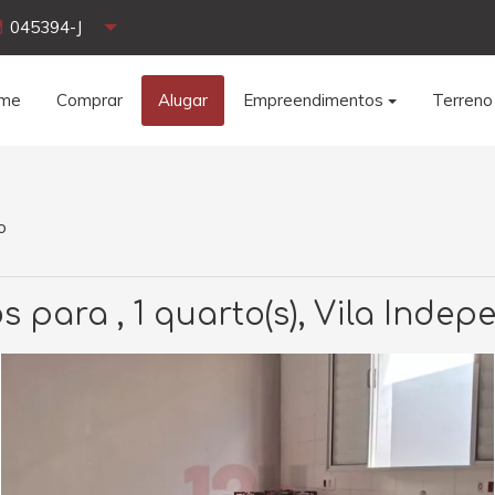
045394-J
me
Comprar
Alugar
Empreendimentos
Terreno
o
s para , 1 quarto(s), Vila Inde