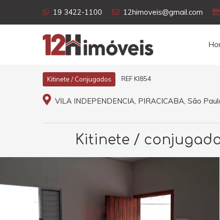
19 3422-1100
12himoveis@gmail.com
Ho
REF KI854
Kitinete / Conjugados
VILA INDEPENDENCIA, PIRACICABA, São Paul
Kitinete / conjugado