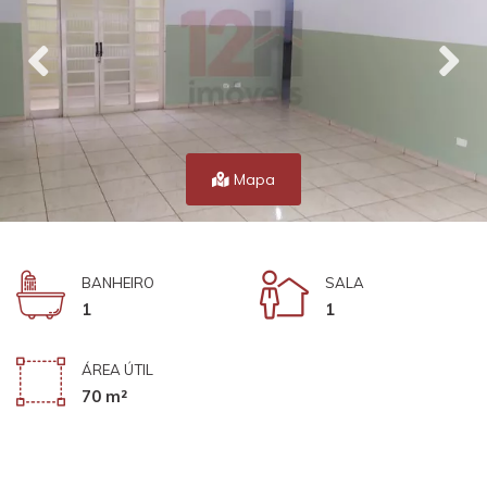
Mapa
BANHEIRO
SALA
1
1
ÁREA ÚTIL
70 m²